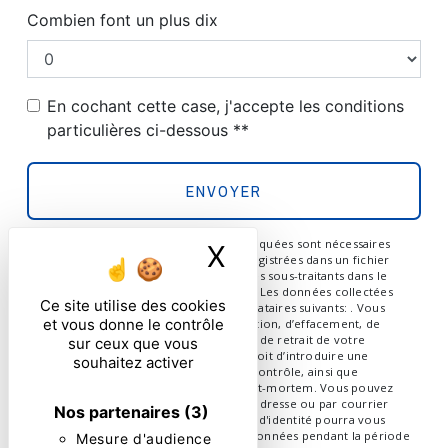
Combien font un plus dix
En cochant cette case, j'accepte les conditions
particulières ci-dessous **
ENVOYER
** Les données personnelles communiquées sont nécessaires
X
Masquer le ban
aux fins de vous contacter et sont enregistrées dans un fichier
informatisé. Elles sont destinées à et ses sous-traitants dans le
seul but de répondre à votre message. Les données collectées
Ce site utilise des cookies
seront communiquées aux seuls destinataires suivants: . Vous
et vous donne le contrôle
disposez de droits d’accès, de rectification, d’effacement, de
portabilité, de limitation, d’opposition, de retrait de votre
sur ceux que vous
consentement à tout moment et du droit d’introduire une
souhaitez activer
réclamation auprès d’une autorité de contrôle, ainsi que
d’organiser le sort de vos données post-mortem. Vous pouvez
exercer ces droits par voie postale à l'adresse ou par courrier
Nos partenaires
(3)
électronique à l'adresse . Un justificatif d'identité pourra vous
être demandé. Nous conservons vos données pendant la période
Mesure d'audience