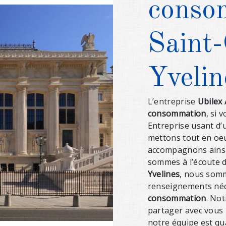
conso
Saint-
Yvelin
L’entreprise
Ubilex
consommation
, si 
Entreprise usant d’u
mettons tout en oeu
accompagnons ainsi
sommes à l’écoute d
Yvelines
, nous somm
renseignements néc
consommation
. Not
partager avec vous 
notre équipe est qua