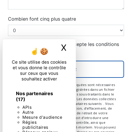
Combien font cinq plus quatre
En cochant cette case, j'accepte les conditions
X
Masquer le ban
particulières ci-dessous **
Ce site utilise des cookies
et vous donne le contrôle
ENVOYER
sur ceux que vous
souhaitez activer
** Les données personnelles communiquées sont nécessaires
aux fins de vous contacter et sont enregistrées dans un fichier
Nos partenaires
informatisé. Elles sont destinées à et ses sous-traitants dans le
(17)
seul but de répondre à votre message. Les données collectées
seront communiquées aux seuls destinataires suivants: . Vous
APIs
disposez de droits d’accès, de rectification, d’effacement, de
Autre
portabilité, de limitation, d’opposition, de retrait de votre
Mesure d'audience
consentement à tout moment et du droit d’introduire une
Régies
réclamation auprès d’une autorité de contrôle, ainsi que
publicitaires
d’organiser le sort de vos données post-mortem. Vous pouvez
exercer ces droits par voie postale à l'adresse ou par courrier