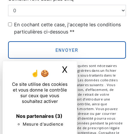
En cochant cette case, j'accepte les conditions
particulières ci-dessous **
ENVOYER
** Les données personnelles communiquées sont nécessaires
X
Masquer le ban
aux fins de vous contacter et sont enregistrées dans un fichier
informatisé. Elles sont destinées à et ses sous-traitants dans le
seul but de répondre à votre message. Les données collectées
Ce site utilise des cookies
seront communiquées aux seuls destinataires suivants: . Vous
et vous donne le contrôle
disposez de droits d’accès, de rectification, d’effacement, de
portabilité, de limitation, d’opposition, de retrait de votre
sur ceux que vous
consentement à tout moment et du droit d’introduire une
souhaitez activer
réclamation auprès d’une autorité de contrôle, ainsi que
d’organiser le sort de vos données post-mortem. Vous pouvez
exercer ces droits par voie postale à l'adresse ou par courrier
Nos partenaires
(3)
électronique à l'adresse . Un justificatif d'identité pourra vous
être demandé. Nous conservons vos données pendant la période
Mesure d'audience
de prise de contact puis pendant la durée de prescription légale
aux fins probatoires et de gestion des contentieux. Consultez le