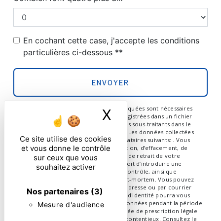
En cochant cette case, j'accepte les conditions
particulières ci-dessous **
ENVOYER
** Les données personnelles communiquées sont nécessaires
X
Masquer le ban
aux fins de vous contacter et sont enregistrées dans un fichier
informatisé. Elles sont destinées à et ses sous-traitants dans le
seul but de répondre à votre message. Les données collectées
Ce site utilise des cookies
seront communiquées aux seuls destinataires suivants: . Vous
et vous donne le contrôle
disposez de droits d’accès, de rectification, d’effacement, de
portabilité, de limitation, d’opposition, de retrait de votre
sur ceux que vous
consentement à tout moment et du droit d’introduire une
souhaitez activer
réclamation auprès d’une autorité de contrôle, ainsi que
d’organiser le sort de vos données post-mortem. Vous pouvez
exercer ces droits par voie postale à l'adresse ou par courrier
Nos partenaires
(3)
électronique à l'adresse . Un justificatif d'identité pourra vous
être demandé. Nous conservons vos données pendant la période
Mesure d'audience
de prise de contact puis pendant la durée de prescription légale
aux fins probatoires et de gestion des contentieux. Consultez le