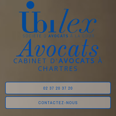
Avocats
CABINET D'
AVOCATS
À
CHARTRES
02 37 20 37 20
CONTACTEZ-NOUS