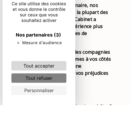
Ce site utilise des cookies
généraliste et pluridisciplinaire, nos
et vous donne le contrôle
compétences s’étendent à la plupart des
sur ceux que vous
domaines du droit. Notre Cabinet a
souhaitez activer
cependant acquis une expérience plus
particulière dans deux types de
Nos partenaires
(3)
contentieux.
Mesure d'audience
En lien avec les plus grandes compagnies
d’assurances et nous sommes à vos côtés
pour négocier avec elles une
Tout accepter
indemnisation amiable de vos préjudices
Tout refuser
au mieux de vos intérêts.
Personnaliser
Le droit de la construction
Un sinistre touche votre bien immobilier ?
Nous mettons en jeu les garanties qui
vous protègent et nous vous conseillons
et vous assistons devant le tribunal de