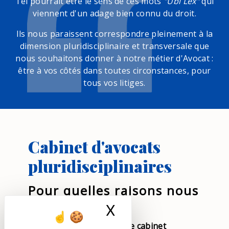
Tel pourrait être le sens de ces mots
"Ubi Lex"
qui
viennent d'un adage bien connu du droit.
Ils nous paraissent correspondre pleinement à la
dimension pluridisciplinaire et transversale que
nous souhaitons donner à notre métier d'Avocat :
être à vos côtés dans toutes circonstances, pour
tous vos litiges.
Cabinet d'avocats
pluridisciplinaires
Pour quelles raisons nous
consulter ?
X
Masquer le ban
Fidèles à notre vocation de cabinet