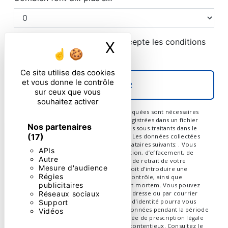
En cochant cette case, j'accepte les conditions
X
Masquer le ban
particulières ci-dessous **
Ce site utilise des cookies
et vous donne le contrôle
ENVOYER
sur ceux que vous
souhaitez activer
** Les données personnelles communiquées sont nécessaires
aux fins de vous contacter et sont enregistrées dans un fichier
Nos partenaires
informatisé. Elles sont destinées à et ses sous-traitants dans le
(17)
seul but de répondre à votre message. Les données collectées
seront communiquées aux seuls destinataires suivants: . Vous
APIs
disposez de droits d’accès, de rectification, d’effacement, de
Autre
portabilité, de limitation, d’opposition, de retrait de votre
Mesure d'audience
consentement à tout moment et du droit d’introduire une
Régies
réclamation auprès d’une autorité de contrôle, ainsi que
publicitaires
d’organiser le sort de vos données post-mortem. Vous pouvez
exercer ces droits par voie postale à l'adresse ou par courrier
Réseaux sociaux
électronique à l'adresse . Un justificatif d'identité pourra vous
Support
être demandé. Nous conservons vos données pendant la période
Vidéos
de prise de contact puis pendant la durée de prescription légale
aux fins probatoires et de gestion des contentieux. Consultez le