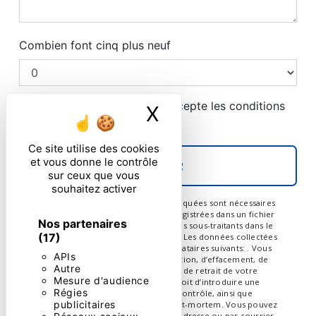
Combien font cinq plus neuf
En cochant cette case, j'accepte les conditions
X
Masquer le ban
particulières ci-dessous **
Ce site utilise des cookies
et vous donne le contrôle
ENVOYER
sur ceux que vous
souhaitez activer
** Les données personnelles communiquées sont nécessaires
aux fins de vous contacter et sont enregistrées dans un fichier
Nos partenaires
informatisé. Elles sont destinées à et ses sous-traitants dans le
(17)
seul but de répondre à votre message. Les données collectées
seront communiquées aux seuls destinataires suivants: . Vous
APIs
disposez de droits d’accès, de rectification, d’effacement, de
Autre
portabilité, de limitation, d’opposition, de retrait de votre
Mesure d'audience
consentement à tout moment et du droit d’introduire une
Régies
réclamation auprès d’une autorité de contrôle, ainsi que
publicitaires
d’organiser le sort de vos données post-mortem. Vous pouvez
exercer ces droits par voie postale à l'adresse ou par courrier